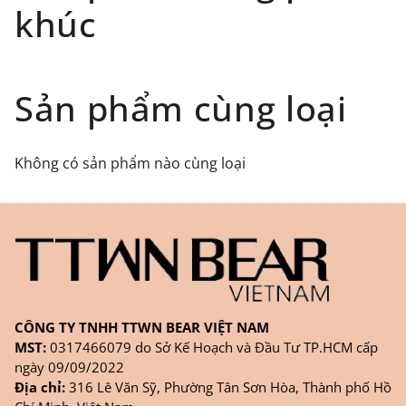
Phạm vi áp dụng: Giao hàng tận nơi với các đối
khúc
tác uy tín như giaohangtietkiem.vn ( giao hàng
toàn quốc), GHN
Đối tượng áp dụng: Khách hàng đặt
Sản phẩm cùng loại
hàng
ONLINE
trên trang
WEBSITE/
FANPAGE/ZALO/
INSTAGRAM
cửa hàng chính
Không có sản phẩm nào cùng loại
hãng TTWNBEAR
Thời gian nhận hàng: Đối với đơn hàng Online tại
TPHCM, sản phẩm sẽ được giao sớm nhất là 1
ngày sau khi đặt.
CÔNG TY TNHH TTWN BEAR VIỆT NAM
MST:
0317466079 do Sở Kế Hoạch và Đầu Tư TP.HCM cấp
ngày 09/09/2022
Địa chỉ:
316 Lê Văn Sỹ, Phường Tân Sơn Hòa, Thành phố Hồ