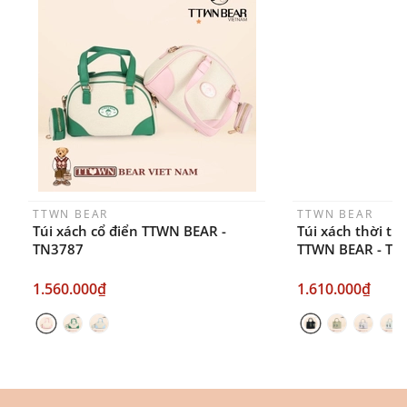
Thời gian nhận hàng: Đối với đơn hàng Online tại
TPHCM, sản phẩm sẽ được giao sớm nhất là 1
ngày sau khi đặt.
TTWN BEAR
TTWN BEAR
Túi xách cổ điển TTWN BEAR -
Túi xách thời tr
TN3787
TTWN BEAR - TN
1.560.000₫
1.610.000₫