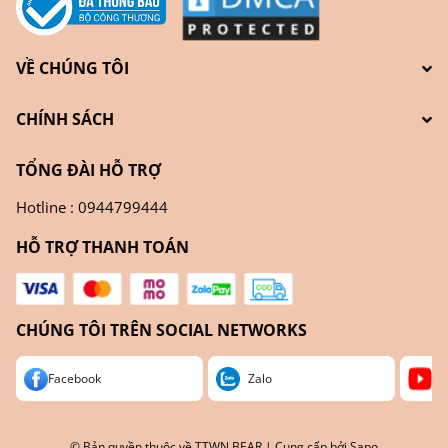
VỀ CHÚNG TÔI
CHÍNH SÁCH
TỔNG ĐÀI HỖ TRỢ
Hotline : 0944799444
HỖ TRỢ THANH TOÁN
CHÚNG TÔI TRÊN SOCIAL NETWORKS
Facebook
Zalo
Yo
© Bản quyền thuộc về
TTWN BEAR
| Cung cấp bởi
Sapo