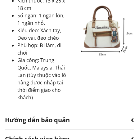
Kích thước: 13 x 25 x
18 cm
Số ngăn: 1 ngăn lớn,
1 ngăn nhỏ.
Kiểu đeo: Xách tay,
Đeo vai, đeo chéo
Phù hợp: Đi làm, đi
chơi
Gia công: Trung
Quốc, Malaysia, Thái
Lan (tùy thuộc vào lô
hàng được nhập tại
thời điểm giao cho
khách)
Hướng dẫn bảo quản
Chính sách giao hàng
Hạn chế sản phẩm bị thấm nước.