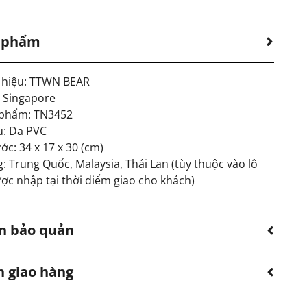
n phẩm
hiệu: TTWN BEAR
: Singapore
 phẩm: TN3452
u: Da PVC
ớc: 34 x 17 x 30 (cm)
: Trung Quốc, Malaysia, Thái Lan (tùy thuộc vào lô
ợc nhập tại thời điểm giao cho khách)
n bảo quản
h giao hàng
 sản phẩm bị thấm nước.
dùng quạt, khăn làm khô. Không sử dụng máy sấy.
ếp xúc với hóa chất, nước hoa.