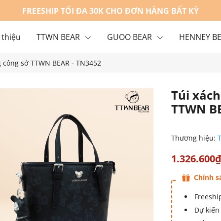
FREESHIP TỐI ĐA 30K CHO ĐƠN HÀNG BẤT KỲ
 thiệu
TTWN BEAR
GUOO BEAR
HENNEY B
ng công sở TTWN BEAR - TN3452
g
Liên hệ
Túi xách
TTWN BE
Thương hiệu:
1.326.600
Chính s
Freeship
Dự kiến 