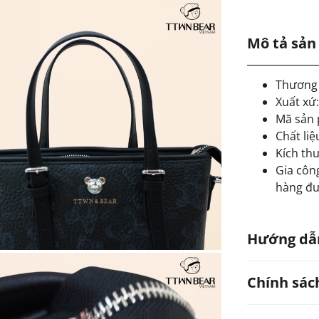
Mô tả sả
Thương 
Xuất xứ
Mã sản
Chất liệ
Kích thư
Gia công
hàng đư
Hướng dẫ
Chính sác
Hạn chế
Có thể 
Tránh ti