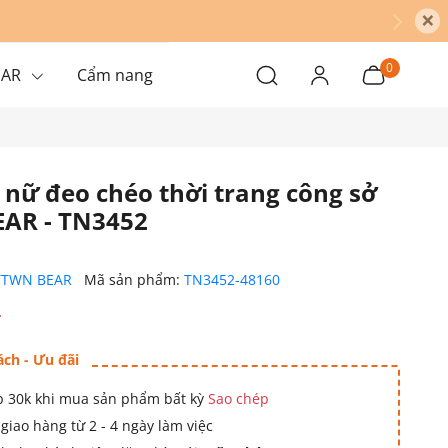
×
0
EAR
Cẩm nang
 nữ đeo chéo thời trang công sở
AR - TN3452
TTWN BEAR
Mã sản phẩm:
TN3452-48160
₫
ách - Ưu đãi
 30k khi mua sản phẩm bất kỳ
Sao chép
giao hàng từ 2 - 4 ngày làm việc