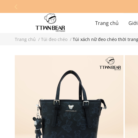
Trang chủ
Giới
Trang chủ
/
Túi đeo chéo
/
Túi xách nữ đeo chéo thời tra
Hệ thống cửa hàn