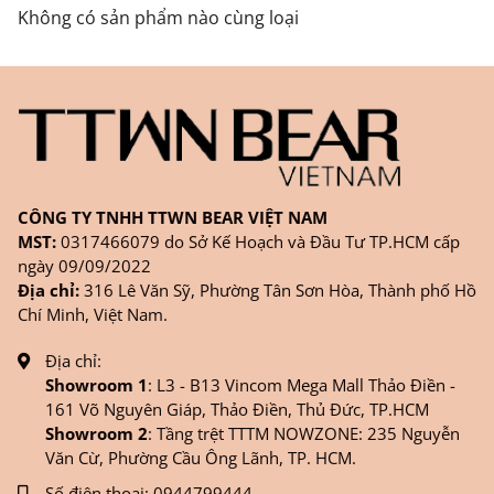
FANPAGE/ZALO/
INSTAGRAM
cửa hàng chính
Không có sản phẩm nào cùng loại
hãng TTWNBEAR
Thời gian nhận hàng: Đối với đơn hàng Online tại
TPHCM, sản phẩm sẽ được giao sớm nhất là 1
ngày sau khi đặt.
CÔNG TY TNHH TTWN BEAR VIỆT NAM
MST:
0317466079 do Sở Kế Hoạch và Đầu Tư TP.HCM cấp
ngày 09/09/2022
Địa chỉ:
316 Lê Văn Sỹ, Phường Tân Sơn Hòa, Thành phố Hồ
Chí Minh, Việt Nam.
Địa chỉ:
Showroom 1
: L3 - B13 Vincom Mega Mall Thảo Điền -
161 Võ Nguyên Giáp, Thảo Điền, Thủ Đức, TP.HCM
Showroom 2
: Tầng trệt TTTM NOWZONE: 235 Nguyễn
Văn Cừ, Phường Cầu Ông Lãnh, TP. HCM.
Số điện thoại:
0944799444