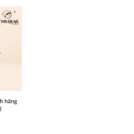
nh hãng
)