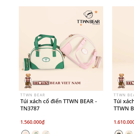
TTWN BEAR
TTWN BE
Túi xách cổ điển TTWN BEAR -
Túi xác
TN3787
TTWN B
1.560.000₫
1.610.00