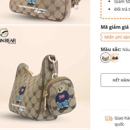
Giảm 50
Đổi trả
Mã giảm giá
Miễn phí vận
Màu sắc:
Nâ
HẾT HÀN
Giao hà
quốc