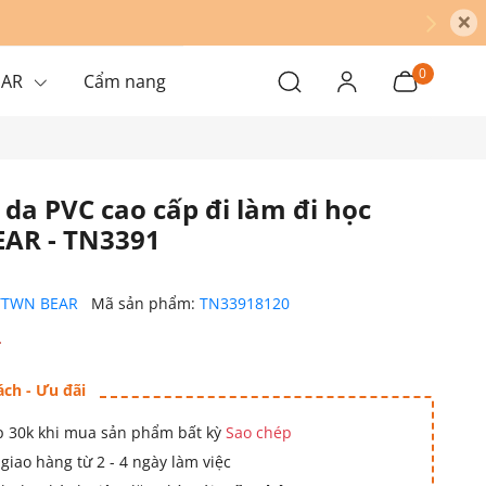
×
0
EAR
Cẩm nang
 da PVC cao cấp đi làm đi học
AR - TN3391
TTWN BEAR
Mã sản phẩm:
TN33918120
₫
ách - Ưu đãi
 30k khi mua sản phẩm bất kỳ
Sao chép
giao hàng từ 2 - 4 ngày làm việc