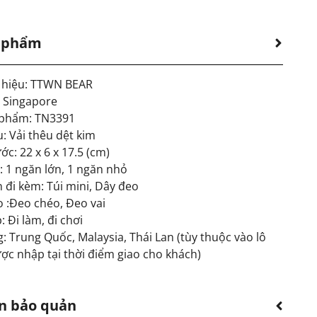
n phẩm
hiệu: TTWN BEAR
: Singapore
 phẩm: TN3391
u: Vải thêu dệt kim
ớc: 22 x 6 x 17.5 (cm)
: 1 ngăn lớn, 1 ngăn nhỏ
 đi kèm: Túi mini, Dây đeo
o :Đeo chéo, Đeo vai
 Đi làm, đi chơi
: Trung Quốc, Malaysia, Thái Lan (tùy thuộc vào lô
ợc nhập tại thời điểm giao cho khách)
n bảo quản