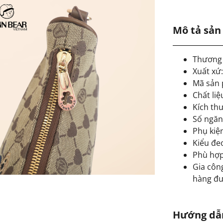
Mô tả sả
Thương 
Xuất xứ
Mã sản
Chất liệ
Kích thư
Số ngăn
Phụ kiện
Kiểu đe
Phù hợp:
Gia công
hàng đư
Hướng dẫ