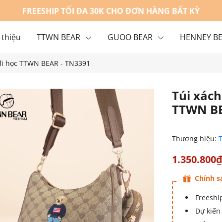
FREESHIP TỐI ĐA 30K CHO ĐƠN HÀNG BẤT KỲ
 thiệu
TTWN BEAR
GUOO BEAR
HENNEY B
 đi học TTWN BEAR - TN3391
g
Liên hệ
Túi xách
TTWN BE
Thương hiệu:
1.350.800
Chính s
Freeship
Dự kiến 