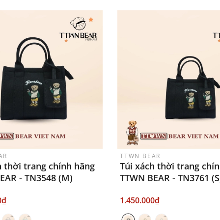
AR
TTWN BEAR
h thời trang chính hãng
Túi xách thời trang chí
EAR - TN3548 (M)
TTWN BEAR - TN3761 (S
0₫
1.450.000₫