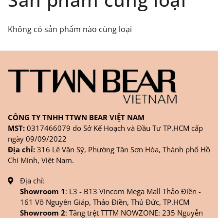
hàng
ONLINE
trên trang
WEBSITE/
FANPAGE/ZALO/
INSTAGRAM
cửa hàng chính
Không có sản phẩm nào cùng loại
hãng TTWNBEAR
Thời gian nhận hàng: Đối với đơn hàng Online tại
TPHCM, sản phẩm sẽ được giao sớm nhất là 1
ngày sau khi đặt.
CÔNG TY TNHH TTWN BEAR VIỆT NAM
MST:
0317466079 do Sở Kế Hoạch và Đầu Tư TP.HCM cấp
ngày 09/09/2022
Địa chỉ:
316 Lê Văn Sỹ, Phường Tân Sơn Hòa, Thành phố Hồ
Chí Minh, Việt Nam.
Địa chỉ:
Showroom 1
: L3 - B13 Vincom Mega Mall Thảo Điền -
161 Võ Nguyên Giáp, Thảo Điền, Thủ Đức, TP.HCM
Showroom 2
: Tầng trệt TTTM NOWZONE: 235 Nguyễn