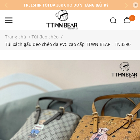
FREESHIP TỐI ĐA 30K CHO ĐƠN HÀNG BẤT KỲ
0
Trang chủ
/
Túi đeo chéo
/
Túi xách gấu đeo chéo da PVC cao cấp TTWN BEAR - TN3390