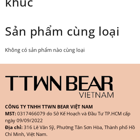
khúc
tác uy tín như giaohangtietkiem.vn ( giao hàng
toàn quốc), GHN
Đối tượng áp dụng: Khách hàng đặt
Sản phẩm cùng loại
hàng
ONLINE
trên trang
WEBSITE/
FANPAGE/ZALO/
INSTAGRAM
cửa hàng chính
Không có sản phẩm nào cùng loại
hãng TTWNBEAR
Thời gian nhận hàng: Đối với đơn hàng Online tại
TPHCM, sản phẩm sẽ được giao sớm nhất là 1
ngày sau khi đặt.
CÔNG TY TNHH TTWN BEAR VIỆT NAM
MST:
0317466079 do Sở Kế Hoạch và Đầu Tư TP.HCM cấp
ngày 09/09/2022
Địa chỉ:
316 Lê Văn Sỹ, Phường Tân Sơn Hòa, Thành phố Hồ
Chí Minh, Việt Nam.