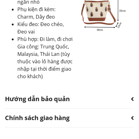
ngăn nhỏ
Phụ kiện đi kèm:
Charm, Dây đeo
Kiểu đeo: Đeo chéo,
Đeo vai
Phù hợp: Đi làm, đi chơi
Gia công: Trung Quốc,
Malaysia, Thái Lan (tùy
thuộc vào lô hàng được
nhập tại thời điểm giao
cho khách)
Hướng dẫn bảo quản
Chính sách giao hàng
Hạn chế sản phẩm bị thấm nước.
Có thể dùng quạt, khăn làm khô. Không sử dụng
máy sấy.
TTWN Bear luôn hướng đến việc cung cấp dịch vụ vận