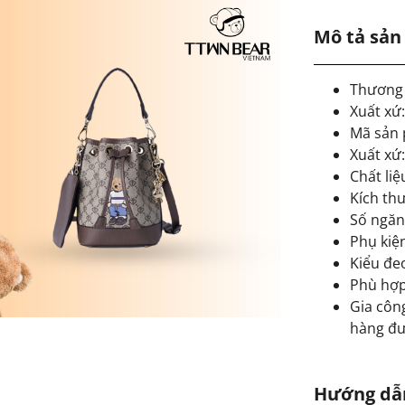
Mô tả sả
Thương 
Xuất xứ
Mã sản
Xuất xứ
Chất liệ
Kích thư
Số ngăn
Phụ kiệ
Kiểu đe
Phù hợp:
Gia công
hàng đư
Hướng dẫ