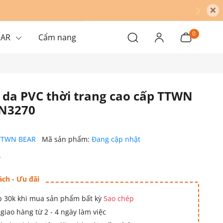
×
0
EAR
Cẩm nang
 da PVC thời trang cao cấp TTWN
TN3270
TTWN BEAR
Mã sản phẩm:
Đang cập nhật
₫
ách - Ưu đãi
 30k khi mua sản phẩm bất kỳ
Sao chép
giao hàng từ 2 - 4 ngày làm việc