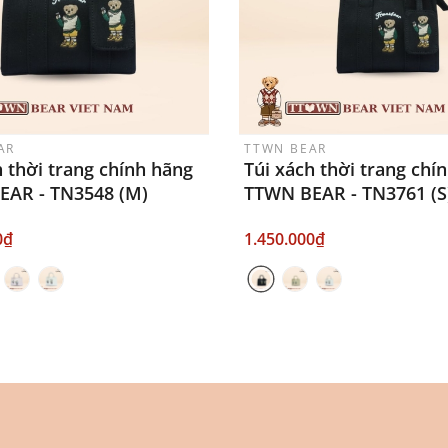
AR
TTWN BEAR
h thời trang chính hãng
Túi xách thời trang chí
EAR - TN3548 (M)
TTWN BEAR - TN3761 (S
0₫
1.450.000₫