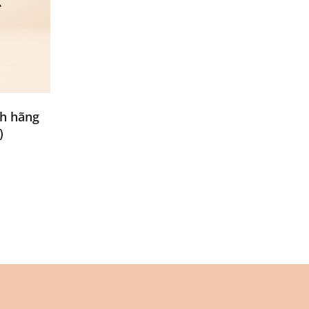
nh hãng
)