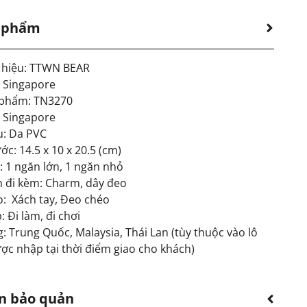
n phẩm
hiệu: TTWN BEAR
: Singapore
 phẩm: TN3270
: Singapore
u: Da PVC
ớc: 14.5 x 10 x 20.5 (cm)
: 1 ngăn lớn, 1 ngăn nhỏ
n đi kèm: Charm, dây đeo
o:
Xách tay, Đeo chéo
 Đi làm, đi chơi
: Trung Quốc, Malaysia, Thái Lan (tùy thuộc vào lô
ợc nhập tại thời điểm giao cho khách)
n bảo quản