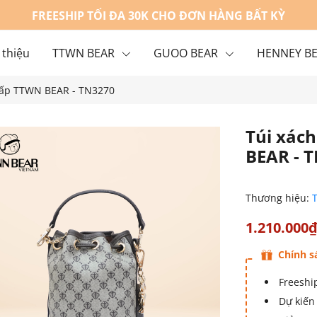
FREESHIP TỐI ĐA 30K CHO ĐƠN HÀNG BẤT KỲ
 thiệu
TTWN BEAR
GUOO BEAR
HENNEY B
 cấp TTWN BEAR - TN3270
g
Liên hệ
Túi xách
BEAR - 
Thương hiệu:
1.210.000
Chính s
Freeship
Dự kiến 