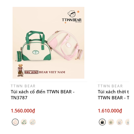
FANPAGE/ZALO/
INSTAGRAM
cửa hàng chính
hãng TTWNBEAR
Thời gian nhận hàng: Đối với đơn hàng Online tại
TPHCM, sản phẩm sẽ được giao sớm nhất là 1
ngày sau khi đặt.
TTWN BEAR
TTWN BEAR
Túi xách cổ điển TTWN BEAR -
Túi xách thời tr
TN3787
TTWN BEAR - TN
1.560.000₫
1.610.000₫