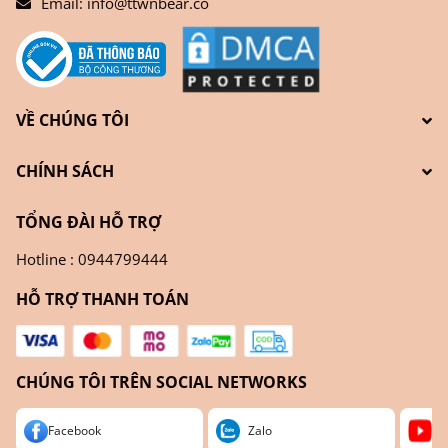
Email:
info@ttwnbear.co
VỀ CHÚNG TÔI
CHÍNH SÁCH
TỔNG ĐÀI HỖ TRỢ
Hotline : 0944799444
HỖ TRỢ THANH TOÁN
CHÚNG TÔI TRÊN SOCIAL NETWORKS
Facebook
Zalo
Yo