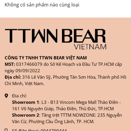
FANPAGE/ZALO/
INSTAGRAM
cửa hàng chính
Không có sản phẩm nào cùng loại
hãng TTWNBEAR
Thời gian nhận hàng: Đối với đơn hàng Online tại
TPHCM, sản phẩm sẽ được giao sớm nhất là 1
ngày sau khi đặt.
CÔNG TY TNHH TTWN BEAR VIỆT NAM
MST:
0317466079 do Sở Kế Hoạch và Đầu Tư TP.HCM cấp
ngày 09/09/2022
Địa chỉ:
316 Lê Văn Sỹ, Phường Tân Sơn Hòa, Thành phố Hồ
Chí Minh, Việt Nam.
Địa chỉ:
Showroom 1
: L3 - B13 Vincom Mega Mall Thảo Điền -
161 Võ Nguyên Giáp, Thảo Điền, Thủ Đức, TP.HCM
Showroom 2
: Tầng trệt TTTM NOWZONE: 235 Nguyễn
Văn Cừ, Phường Cầu Ông Lãnh, TP. HCM.
Số điện thoại:
0944799444