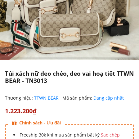
Túi xách nữ đeo chéo, đeo vai hoạ tiết TTWN
BEAR - TN3013
Thương hiệu:
TTWN BEAR
Mã sản phẩm:
Đang cập nhật
1.223.200₫
Chính sách - Ưu đãi
Freeship 30k khi mua sản phẩm bất kỳ
Sao chép