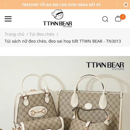
FREESHIP TỐI ĐA 30K CHO ĐƠN HÀNG BẤT KỲ
0
Trang chủ
/
Túi đeo chéo
/
Túi xách nữ đeo chéo, đeo vai hoạ tiết TTWN BEAR - TN3013