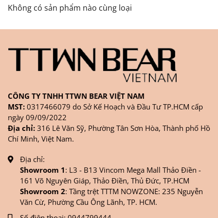
FANPAGE/ZALO/
INSTAGRAM
cửa hàng chính
Không có sản phẩm nào cùng loại
hãng TTWNBEAR
Thời gian nhận hàng: Đối với đơn hàng Online tại
TPHCM, sản phẩm sẽ được giao sớm nhất là 1
ngày sau khi đặt.
CÔNG TY TNHH TTWN BEAR VIỆT NAM
MST:
0317466079 do Sở Kế Hoạch và Đầu Tư TP.HCM cấp
ngày 09/09/2022
Địa chỉ:
316 Lê Văn Sỹ, Phường Tân Sơn Hòa, Thành phố Hồ
Chí Minh, Việt Nam.
Địa chỉ:
Showroom 1
: L3 - B13 Vincom Mega Mall Thảo Điền -
161 Võ Nguyên Giáp, Thảo Điền, Thủ Đức, TP.HCM
Showroom 2
: Tầng trệt TTTM NOWZONE: 235 Nguyễn
Văn Cừ, Phường Cầu Ông Lãnh, TP. HCM.
Số điện thoại:
0944799444