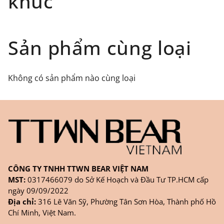
khúc
tác uy tín như giaohangtietkiem.vn ( giao hàng
toàn quốc), GHN
Đối tượng áp dụng: Khách hàng đặt
Sản phẩm cùng loại
hàng
ONLINE
trên trang
WEBSITE/
FANPAGE/ZALO/
INSTAGRAM
cửa hàng chính
Không có sản phẩm nào cùng loại
hãng TTWNBEAR
Thời gian nhận hàng: Đối với đơn hàng Online tại
TPHCM, sản phẩm sẽ được giao sớm nhất là 1
ngày sau khi đặt.
CÔNG TY TNHH TTWN BEAR VIỆT NAM
MST:
0317466079 do Sở Kế Hoạch và Đầu Tư TP.HCM cấp
ngày 09/09/2022
Địa chỉ:
316 Lê Văn Sỹ, Phường Tân Sơn Hòa, Thành phố Hồ
Chí Minh, Việt Nam.