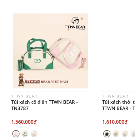
FANPAGE/ZALO/
INSTAGRAM
cửa hàng chính
hãng TTWNBEAR
Thời gian nhận hàng: Đối với đơn hàng Online tại
TPHCM, sản phẩm sẽ được giao sớm nhất là 1
ngày sau khi đặt.
TTWN BEAR
TTWN BEAR
Túi xách cổ điển TTWN BEAR -
Túi xách thời tr
TN3787
TTWN BEAR - TN
1.560.000₫
1.610.000₫