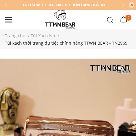
FREESHIP TỐI ĐA 30K CHO ĐƠN HÀNG BẤT KỲ
0
Trang chủ
/
Túi Xách Nữ
/
Túi xách thời trang dự tiệc chính hãng TTWN BEAR - TN2969