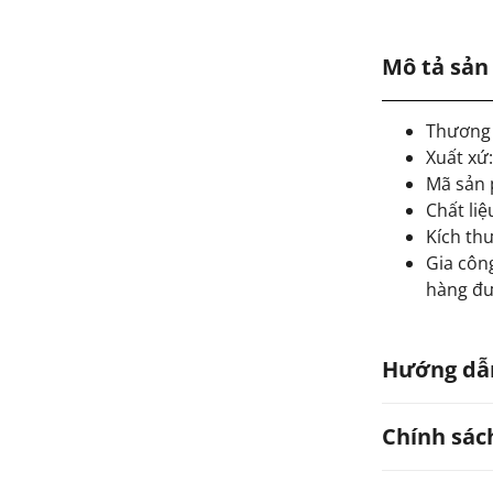
Mô tả sả
Thương 
Xuất xứ
Mã sản
Chất liệ
Kích thư
Gia công
hàng đư
Hướng dẫ
Chính sác
Hạn chế
Có thể 
Tránh ti