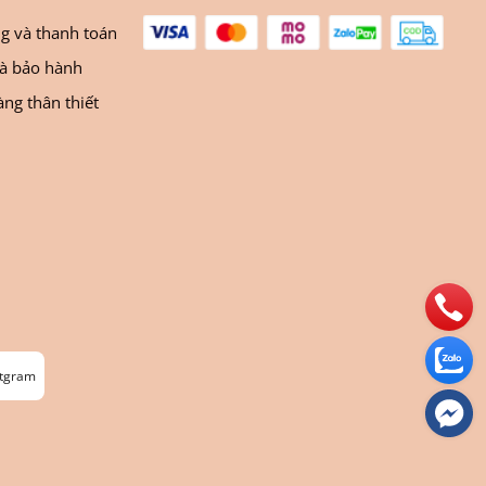
ng và thanh toán
và bảo hành
ng thân thiết
stgram