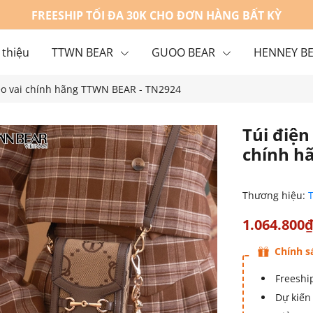
FREESHIP TỐI ĐA 30K CHO ĐƠN HÀNG BẤT KỲ
 thiệu
TTWN BEAR
GUOO BEAR
HENNEY B
đeo vai chính hãng TTWN BEAR - TN2924
g
Liên hệ
Túi điện
chính h
Thương hiệu:
1.064.800
Chính s
Freeship
Dự kiến 