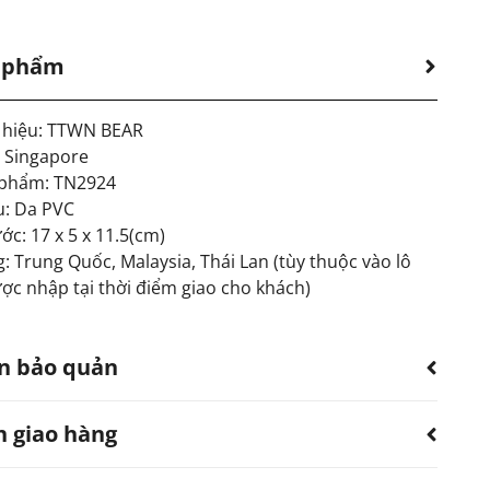
n phẩm
hiệu: TTWN BEAR
: Singapore
 phẩm: TN2924
u: Da PVC
ớc: 17 x 5 x 11.5(cm)
: Trung Quốc, Malaysia, Thái Lan (tùy thuộc vào lô
ợc nhập tại thời điểm giao cho khách)
n bảo quản
h giao hàng
 sản phẩm bị thấm nước.
dùng quạt, khăn làm khô. Không sử dụng máy sấy.
ếp xúc với hóa chất, nước hoa.