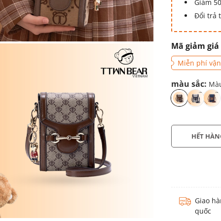
Giảm 50
Đổi trả
Mã giảm giá
Miễn phí vận
màu sắc:
Mà
HẾT HÀN
Giao hà
quốc