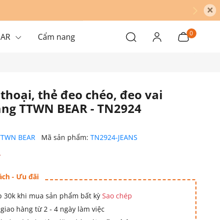
×
0
EAR
Cẩm nang
 thoại, thẻ đeo chéo, đeo vai
ãng TTWN BEAR - TN2924
TTWN BEAR
Mã sản phẩm:
TN2924-JEANS
₫
ách - Ưu đãi
 30k khi mua sản phẩm bất kỳ
Sao chép
giao hàng từ 2 - 4 ngày làm việc