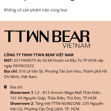
FANPAGE/ZALO/
INSTAGRAM
cửa hàng chính
Không có sản phẩm nào cùng loại
hãng TTWNBEAR
Thời gian nhận hàng: Đối với đơn hàng Online tại
TPHCM, sản phẩm sẽ được giao sớm nhất là 1
ngày sau khi đặt.
CÔNG TY TNHH TTWN BEAR VIỆT NAM
MST:
0317466079 do Sở Kế Hoạch và Đầu Tư TP.HCM cấp
ngày 09/09/2022
Địa chỉ:
316 Lê Văn Sỹ, Phường Tân Sơn Hòa, Thành phố Hồ
Chí Minh, Việt Nam.
Địa chỉ:
Showroom 1
: L3 - B13 Vincom Mega Mall Thảo Điền -
161 Võ Nguyên Giáp, Thảo Điền, Thủ Đức, TP.HCM
Showroom 2
: Tầng trệt TTTM NOWZONE: 235 Nguyễn
Văn Cừ, Phường Cầu Ông Lãnh, TP. HCM.