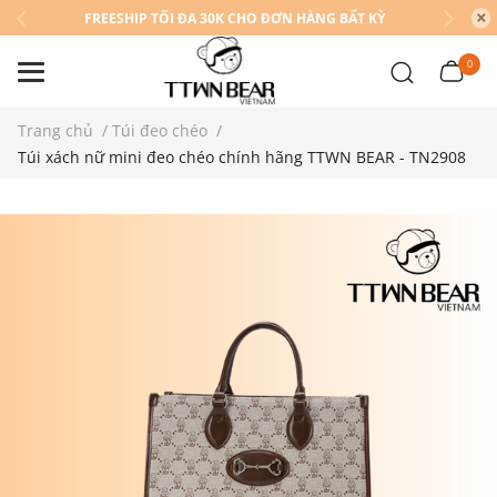
FREESHIP TỐI ĐA 30K CHO ĐƠN HÀNG BẤT KỲ
0
Trang chủ
/
Túi đeo chéo
/
Túi xách nữ mini đeo chéo chính hãng TTWN BEAR - TN2908