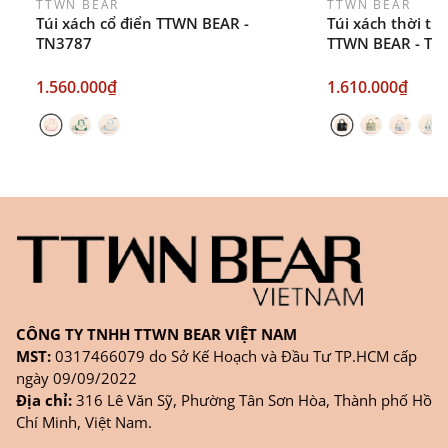
TTWN BEAR
TTWN BEAR
Túi xách cổ điển TTWN BEAR -
Túi xách thời tr
TN3787
TTWN BEAR - TN
1.560.000₫
1.610.000₫
CÔNG TY TNHH TTWN BEAR VIỆT NAM
MST:
0317466079 do Sở Kế Hoạch và Đầu Tư TP.HCM cấp
ngày 09/09/2022
Địa chỉ:
316 Lê Văn Sỹ, Phường Tân Sơn Hòa, Thành phố Hồ
Chí Minh, Việt Nam.