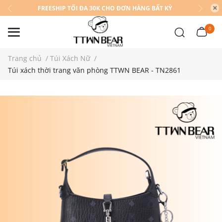
FREESHIP TỐI ĐA 30K CHO ĐƠN HÀNG BẤT KỲ
0
Trang chủ
/
Túi Xách Nữ
/
Túi xách thời trang văn phòng TTWN BEAR - TN2861