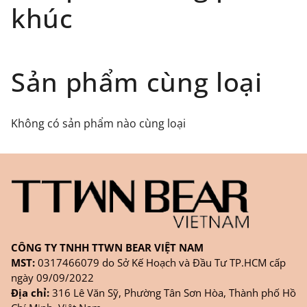
Phạm vi áp dụng: Giao hàng tận nơi với các đối
khúc
tác uy tín như giaohangtietkiem.vn ( giao hàng
toàn quốc), GHN
Đối tượng áp dụng: Khách hàng đặt
Sản phẩm cùng loại
hàng
ONLINE
trên trang
WEBSITE/
FANPAGE/ZALO/
INSTAGRAM
cửa hàng chính
Không có sản phẩm nào cùng loại
hãng TTWNBEAR
Thời gian nhận hàng: Đối với đơn hàng Online tại
TPHCM, sản phẩm sẽ được giao sớm nhất là 1
ngày sau khi đặt.
CÔNG TY TNHH TTWN BEAR VIỆT NAM
MST:
0317466079 do Sở Kế Hoạch và Đầu Tư TP.HCM cấp
ngày 09/09/2022
Địa chỉ:
316 Lê Văn Sỹ, Phường Tân Sơn Hòa, Thành phố Hồ