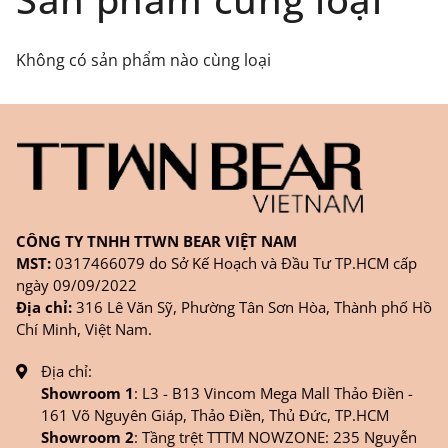
hàng
ONLINE
trên trang
WEBSITE/
FANPAGE/ZALO/
INSTAGRAM
cửa hàng chính
Không có sản phẩm nào cùng loại
hãng TTWNBEAR
Thời gian nhận hàng: Đối với đơn hàng Online tại
TPHCM, sản phẩm sẽ được giao sớm nhất là 1
ngày sau khi đặt.
CÔNG TY TNHH TTWN BEAR VIỆT NAM
MST:
0317466079 do Sở Kế Hoạch và Đầu Tư TP.HCM cấp
ngày 09/09/2022
Địa chỉ:
316 Lê Văn Sỹ, Phường Tân Sơn Hòa, Thành phố Hồ
Chí Minh, Việt Nam.
Địa chỉ:
Showroom 1
: L3 - B13 Vincom Mega Mall Thảo Điền -
161 Võ Nguyên Giáp, Thảo Điền, Thủ Đức, TP.HCM
Showroom 2
: Tầng trệt TTTM NOWZONE: 235 Nguyễn