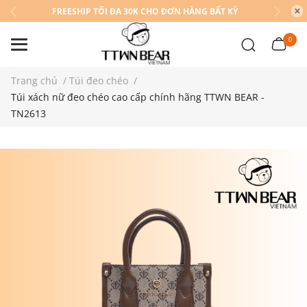
FREESHIP TỐI ĐA 30K CHO ĐƠN HÀNG BẤT KỲ
0
Trang chủ
/
Túi đeo chéo
/
Túi xách nữ đeo chéo cao cấp chính hãng TTWN BEAR -
TN2613