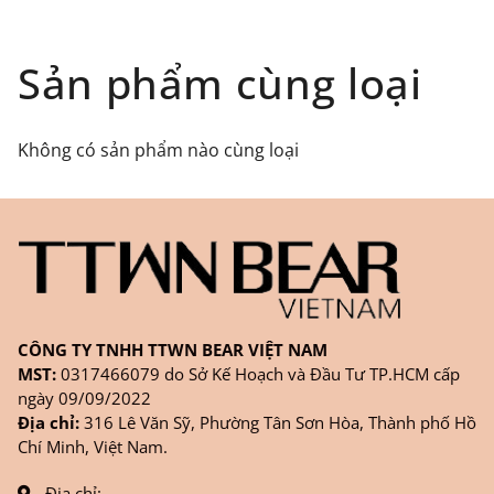
toàn quốc), GHN
Đối tượng áp dụng: Khách hàng đặt
Sản phẩm cùng loại
hàng
ONLINE
trên trang
WEBSITE/
FANPAGE/ZALO/
INSTAGRAM
cửa hàng chính
Không có sản phẩm nào cùng loại
hãng TTWNBEAR
Thời gian nhận hàng: Đối với đơn hàng Online tại
TPHCM, sản phẩm sẽ được giao sớm nhất là 1
ngày sau khi đặt.
CÔNG TY TNHH TTWN BEAR VIỆT NAM
MST:
0317466079 do Sở Kế Hoạch và Đầu Tư TP.HCM cấp
ngày 09/09/2022
Địa chỉ:
316 Lê Văn Sỹ, Phường Tân Sơn Hòa, Thành phố Hồ
Chí Minh, Việt Nam.
Địa chỉ: