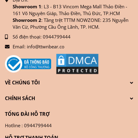
Showroom 1
: L3 - B13 Vincom Mega Mall Thảo Điền -
161 Võ Nguyên Giáp, Thảo Điền, Thủ Đức, TP.HCM
Showroom 2
: Tầng trệt TTTM NOWZONE: 235 Nguyễn
Văn Cừ, Phường Cầu Ông Lãnh, TP. HCM.
Số điện thoại:
0944799444
Email:
info@ttwnbear.co
VỀ CHÚNG TÔI
CHÍNH SÁCH
TỔNG ĐÀI HỖ TRỢ
Hotline : 0944799444
HỖ TRỢ THANH TOÁN