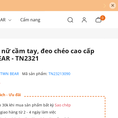
×
0
EAR
Cẩm nang
 nữ cầm tay, đeo chéo cao cấp
AR - TN2321
TTWN BEAR
Mã sản phẩm:
TN23213090
₫
ách - Ưu đãi
 30k khi mua sản phẩm bất kỳ
Sao chép
giao hàng từ 2 - 4 ngày làm việc