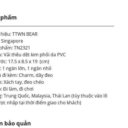
n phẩm
hiệu: TTWN BEAR
: Singapore
 phẩm: TN2321
u: Vải thêu dệt kim phối da PVC
ớc: 17.5 x 8.5 x 19 (cm)
: 1 ngăn lớn, 1 ngăn nhỏ
n đi kèm: Charm, dây đeo
o: Xách tay, đeo chéo
 Đi làm, đi chơi
: Trung Quốc, Malaysia, Thái Lan (tùy thuộc vào lô
ợc nhập tại thời điểm giao cho khách)
n bảo quản