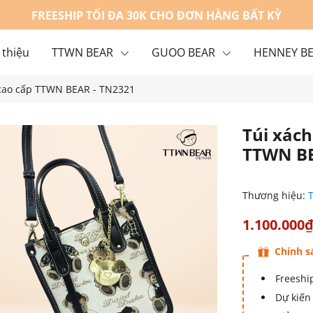
FREESHIP TỐI ĐA 30K CHO ĐƠN HÀNG BẤT KỲ
 thiệu
TTWN BEAR
GUOO BEAR
HENNEY B
 cao cấp TTWN BEAR - TN2321
g
Liên hệ
Túi xách
TTWN BE
Thương hiệu:
1.100.000
Chính s
Freeship
Dự kiến 