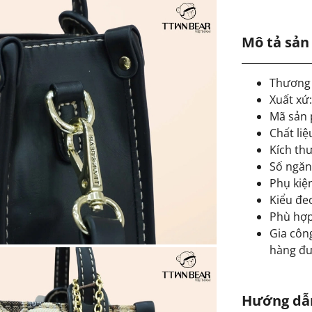
Mô tả sả
Thương 
Xuất xứ
Mã sản
Chất liệ
Kích thư
Số ngăn
Phụ kiệ
Kiểu đe
Phù hợp:
Gia công
hàng đư
Hướng dẫ