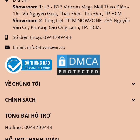
Showroom 1
: L3 - B13 Vincom Mega Mall Thảo Điền -
161 Võ Nguyên Giáp, Thảo Điền, Thủ Đức, TP.HCM
Showroom 2
: Tầng trệt TTTM NOWZONE: 235 Nguyễn
Văn Cừ, Phường Cầu Ông Lãnh, TP. HCM.
Số điện thoại:
0944799444
Email:
info@ttwnbear.co
VỀ CHÚNG TÔI
CHÍNH SÁCH
TỔNG ĐÀI HỖ TRỢ
Hotline : 0944799444
HỖ TRỢ THANH TOÁN