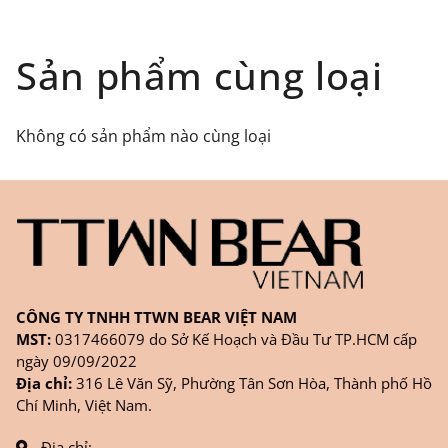
toàn quốc), GHN
Đối tượng áp dụng: Khách hàng đặt
Sản phẩm cùng loại
hàng
ONLINE
trên trang
WEBSITE/
FANPAGE/ZALO/
INSTAGRAM
cửa hàng chính
Không có sản phẩm nào cùng loại
hãng TTWNBEAR
Thời gian nhận hàng: Đối với đơn hàng Online tại
TPHCM, sản phẩm sẽ được giao sớm nhất là 1
ngày sau khi đặt.
CÔNG TY TNHH TTWN BEAR VIỆT NAM
MST:
0317466079 do Sở Kế Hoạch và Đầu Tư TP.HCM cấp
ngày 09/09/2022
Địa chỉ:
316 Lê Văn Sỹ, Phường Tân Sơn Hòa, Thành phố Hồ
Chí Minh, Việt Nam.
Địa chỉ: