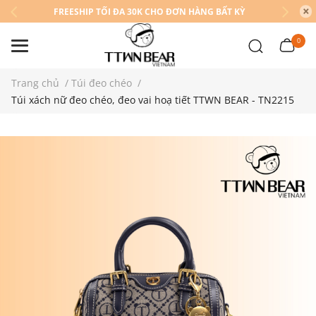
FREESHIP TỐI ĐA 30K CHO ĐƠN HÀNG BẤT KỲ
0
Trang chủ
/
Túi đeo chéo
/
Túi xách nữ đeo chéo, đeo vai hoạ tiết TTWN BEAR - TN2215