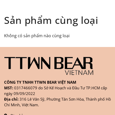
toàn quốc), GHN
Đối tượng áp dụng: Khách hàng đặt
Sản phẩm cùng loại
hàng
ONLINE
trên trang
WEBSITE/
FANPAGE/ZALO/
INSTAGRAM
cửa hàng chính
Không có sản phẩm nào cùng loại
hãng TTWNBEAR
Thời gian nhận hàng: Đối với đơn hàng Online tại
TPHCM, sản phẩm sẽ được giao sớm nhất là 1
ngày sau khi đặt.
CÔNG TY TNHH TTWN BEAR VIỆT NAM
MST:
0317466079 do Sở Kế Hoạch và Đầu Tư TP.HCM cấp
ngày 09/09/2022
Địa chỉ:
316 Lê Văn Sỹ, Phường Tân Sơn Hòa, Thành phố Hồ
Chí Minh, Việt Nam.