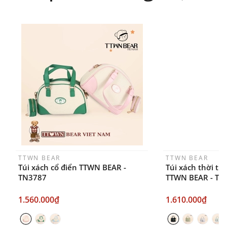
FANPAGE/ZALO/
INSTAGRAM
cửa hàng chính
hãng TTWNBEAR
Thời gian nhận hàng: Đối với đơn hàng Online tại
TPHCM, sản phẩm sẽ được giao sớm nhất là 1
ngày sau khi đặt.
TTWN BEAR
TTWN BEAR
Túi xách cổ điển TTWN BEAR -
Túi xách thời tr
TN3787
TTWN BEAR - TN
1.560.000₫
1.610.000₫