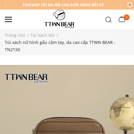
FREESHIP TỐI ĐA 30K CHO ĐƠN HÀNG BẤT KỲ
0
Trang chủ
/
Túi Xách Nữ
/
Túi xách nữ hình gấu cầm tay, da cao cấp TTWN BEAR -
TN2150