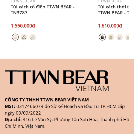
TTWN BEAR
TTWN BEAR
Túi xách cổ điển TTWN BEAR -
Túi xách thời tr
TN3787
TTWN BEAR - TN
1.560.000₫
1.610.000₫
CÔNG TY TNHH TTWN BEAR VIỆT NAM
MST:
0317466079 do Sở Kế Hoạch và Đầu Tư TP.HCM cấp
ngày 09/09/2022
Địa chỉ:
316 Lê Văn Sỹ, Phường Tân Sơn Hòa, Thành phố Hồ
Chí Minh, Việt Nam.