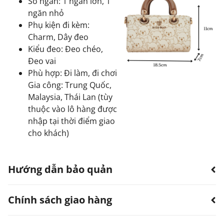
Số ngăn: 1 ngăn lớn, 1
ngăn nhỏ
Phụ kiện đi kèm:
Charm, Dây đeo
Kiểu đeo: Đeo chéo,
Đeo vai
Phù hợp: Đi làm, đi chơi
Gia công: Trung Quốc,
Malaysia, Thái Lan (tùy
thuộc vào lô hàng được
nhập tại thời điểm giao
cho khách)
Hướng dẫn bảo quản
Chính sách giao hàng
Hạn chế sản phẩm bị thấm nước.
Có thể dùng quạt, khăn làm khô. Không sử dụng
máy sấy.