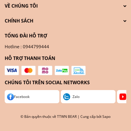
VỀ CHÚNG TÔI
CHÍNH SÁCH
TỔNG ĐÀI HỖ TRỢ
Hotline : 0944799444
HỖ TRỢ THANH TOÁN
CHÚNG TÔI TRÊN SOCIAL NETWORKS
Facebook
Zalo
Yo
© Bản quyền thuộc về
TTWN BEAR
| Cung cấp bởi
Sapo