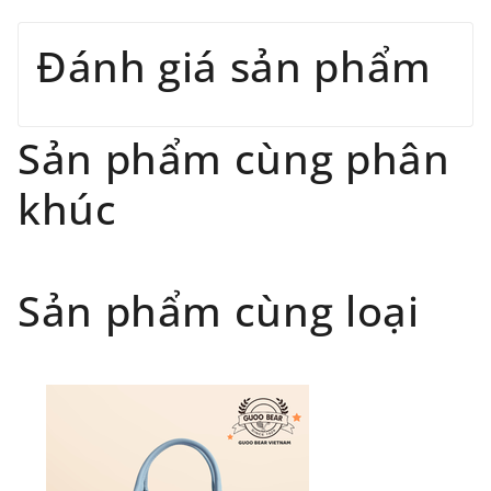
Tránh tiếp xúc với hóa chất, nước hoa.
Tránh vật cứng nhọn, vật nặng tỳ đè lên sản
chuyển tốt nhất với mức phí cạnh tranh cho tất cả các
Đánh giá sản phẩm
phẩm.
đơn hàng mà quý khách đặt với chúng tôi. Chúng tôi hỗ
Tránh ánh nắng trực tiếp, nhiệt độ cao, hạn chế
trợ giao hàng trên toàn quốc với chính sách giao hàng
để sản phẩm trong cốp xe.
cụ thể như sau:
Sản phẩm cùng phân
Bảo hành
Phạm vi áp dụng: Giao hàng tận nơi với các đối
khúc
tác uy tín như giaohangtietkiem.vn ( giao hàng
toàn quốc), GHN
Đối tượng áp dụng: Khách hàng đặt
Sản phẩm cùng loại
hàng
ONLINE
trên trang
WEBSITE/
FANPAGE/ZALO/
INSTAGRAM
cửa hàng chính
hãng TTWNBEAR
Thời gian nhận hàng: Đối với đơn hàng Online tại
TPHCM, sản phẩm sẽ được giao sớm nhất là 1