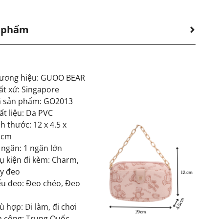
n phẩm
ương hiệu: GUOO BEAR
ất xứ: Singapore
 sản phẩm: GO2013
ất liệu: Da PVC
ch thước: 12 x 4.5 x
 cm
 ngăn: 1 ngăn lớn
ụ kiện đi kèm: Charm,
y đeo
ểu đeo: Đeo chéo, Đeo
ù hợp: Đi làm, đi chơi
a công: Trung Quốc,