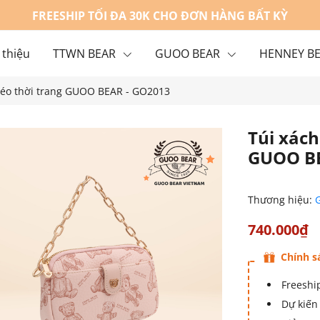
FREESHIP TỐI ĐA 30K CHO ĐƠN HÀNG BẤT KỲ
 thiệu
TTWN BEAR
GUOO BEAR
HENNEY B
chéo thời trang GUOO BEAR - GO2013
g
Liên hệ
Túi xách
GUOO BE
Thương hiệu:
740.000₫
Chính s
Freeship
Dự kiến 