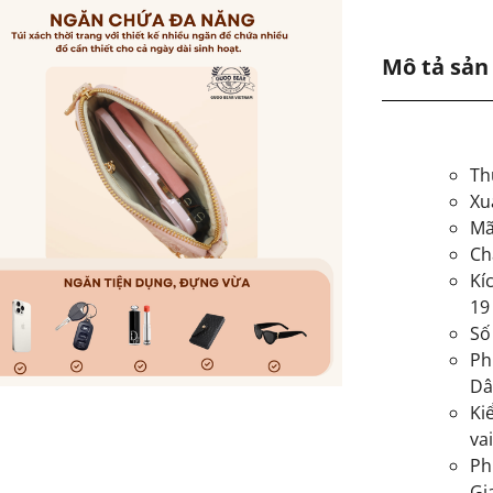
Mô tả sả
Th
Xu
Mã
Ch
Kí
19
Số
Ph
Dâ
Ki
vai
Ph
Gi