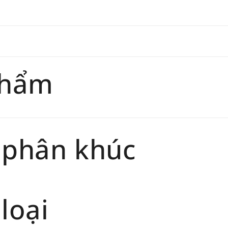
giaohan
Đối tư
trang
chính 
phẩm
Thời gi
phẩm sẽ
 phân khúc
loại