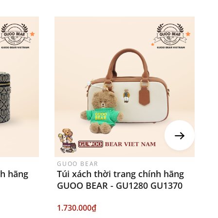
GUOO BEAR
G
nh hãng
Túi xách thời trang chính hãng
T
GUOO BEAR - GU1280 GU1370
G
1.730.000₫
1