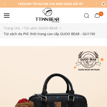
FREESHIP TỐI ĐA 30K CHO ĐƠN HÀNG BẤT KỲ
0
Trang chủ
/
Túi xách GUOO BEAR
/
Túi xách da PVC thời trang cao cấp GUOO BEAR - GU1190