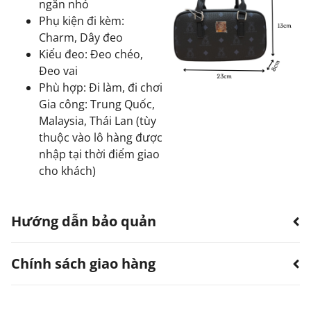
ngăn nhỏ
Phụ kiện đi kèm:
Charm, Dây đeo
Kiểu đeo: Đeo chéo,
Đeo vai
Phù hợp: Đi làm, đi chơi
Gia công: Trung Quốc,
Malaysia, Thái Lan (tùy
thuộc vào lô hàng được
nhập tại thời điểm giao
cho khách)
Hướng dẫn bảo quản
Chính sách giao hàng
Hạn chế sản phẩm bị thấm nước.
Có thể dùng quạt, khăn làm khô. Không sử dụng
máy sấy.
TTWN Bear luôn hướng đến việc cung cấp dịch vụ vận