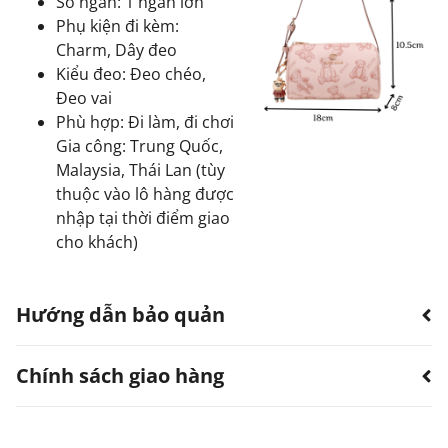
Số ngăn: 1 ngăn lớn
Phụ kiện đi kèm:
Charm, Dây đeo
Kiểu đeo: Đeo chéo,
Đeo vai
Phù hợp: Đi làm, đi chơi
Gia công: Trung Quốc,
Malaysia, Thái Lan (tùy
thuộc vào lô hàng được
nhập tại thời điểm giao
cho khách)
Hướng dẫn bảo quản
Chính sách giao hàng
Hạn chế sản phẩm bị thấm nước.
Có thể dùng quạt, khăn làm khô. Không sử dụng
máy sấy.
TTWN Bear luôn hướng đến việc cung cấp dịch vụ vận
Tránh tiếp xúc với hóa chất, nước hoa.