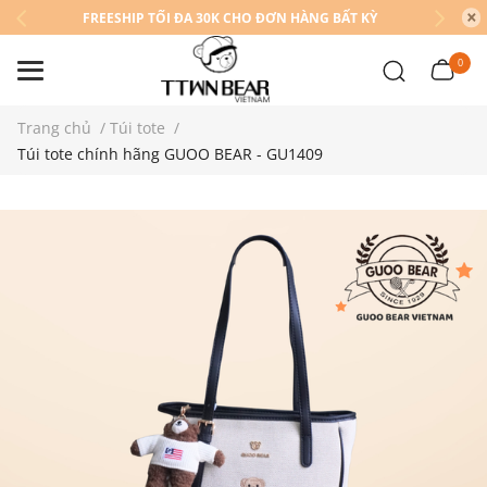
FREESHIP TỐI ĐA 30K CHO ĐƠN HÀNG BẤT KỲ
0
Trang chủ
/
Túi tote
/
Túi tote chính hãng GUOO BEAR - GU1409