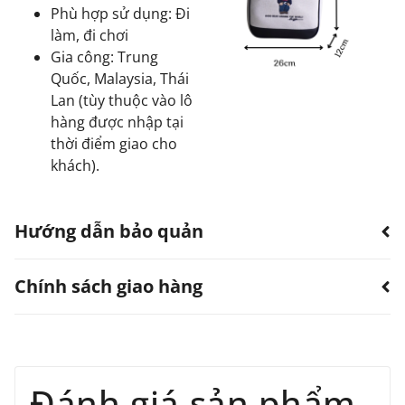
Phù hợp sử dụng: Đi
làm, đi chơi
Gia công: Trung
Quốc, Malaysia, Thái
Lan (tùy thuộc vào lô
hàng được nhập tại
thời điểm giao cho
khách).
Hướng dẫn bảo quản
Chính sách giao hàng
Hạn chế sản phẩm bị thấm nước.
Có thể dùng quạt, khăn làm khô. Không sử dụng
máy sấy.
TTWN Bear luôn hướng đến việc cung cấp dịch vụ vận
Tránh tiếp xúc với hóa chất, nước hoa.
Tránh vật cứng nhọn, vật nặng tỳ đè lên sản
chuyển tốt nhất với mức phí cạnh tranh cho tất cả các
Đánh giá sản phẩm
phẩm.
đơn hàng mà quý khách đặt với chúng tôi. Chúng tôi hỗ