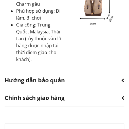
Charm gấu
Phù hợp sử dụng: Đi
làm, đi chơi
Gia công: Trung
Quốc, Malaysia, Thái
Lan (tùy thuộc vào lô
hàng được nhập tại
thời điểm giao cho
khách).
Hướng dẫn bảo quản
Chính sách giao hàng
Hạn chế sản phẩm bị thấm nước.
Có thể dùng quạt, khăn làm khô. Không sử dụng
máy sấy.
TTWN Bear luôn hướng đến việc cung cấp dịch vụ vận
Tránh tiếp xúc với hóa chất, nước hoa.
Tránh vật cứng nhọn, vật nặng tỳ đè lên sản
chuyển tốt nhất với mức phí cạnh tranh cho tất cả các