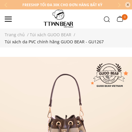
FREESHIP TỐI ĐA 30K CHO ĐƠN HÀNG BẤT KỲ
0
Trang chủ
/
Túi xách GUOO BEAR
/
Túi xách da PVC chính hãng GUOO BEAR - GU1267