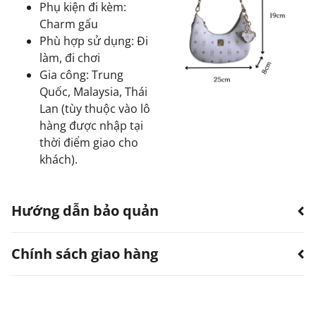
Phụ kiện đi kèm:
Charm gấu
Phù hợp sử dụng: Đi
làm, đi chơi
Gia công: Trung
Quốc, Malaysia, Thái
Lan (tùy thuộc vào lô
hàng được nhập tại
thời điểm giao cho
khách).
Hướng dẫn bảo quản
Chính sách giao hàng
Hạn chế sản phẩm bị thấm nước.
Có thể dùng quạt, khăn làm khô. Không sử dụng
máy sấy.
TTWN Bear luôn hướng đến việc cung cấp dịch vụ vận
Tránh tiếp xúc với hóa chất, nước hoa.