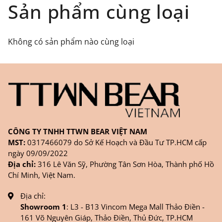
Đối tượng áp dụng: Khách hàng đặt
Sản phẩm cùng loại
hàng
ONLINE
trên trang
WEBSITE/
FANPAGE/ZALO/
INSTAGRAM
cửa hàng chính
Không có sản phẩm nào cùng loại
hãng TTWNBEAR
Thời gian nhận hàng: Đối với đơn hàng Online tại
TPHCM, sản phẩm sẽ được giao sớm nhất là 1
ngày sau khi đặt.
CÔNG TY TNHH TTWN BEAR VIỆT NAM
MST:
0317466079 do Sở Kế Hoạch và Đầu Tư TP.HCM cấp
ngày 09/09/2022
Địa chỉ:
316 Lê Văn Sỹ, Phường Tân Sơn Hòa, Thành phố Hồ
Chí Minh, Việt Nam.
Địa chỉ:
Showroom 1
: L3 - B13 Vincom Mega Mall Thảo Điền -
161 Võ Nguyên Giáp, Thảo Điền, Thủ Đức, TP.HCM