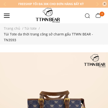
FREESHIP TỐI ĐA 30K CHO ĐƠN HÀNG BẤT KỲ
0
Trang chủ
/
Túi tote
/
Túi Tote da thời trang công sở charm gấu TTWN BEAR -
TN3593