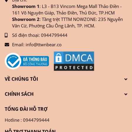
Showroom 1
: L3 - B13 Vincom Mega Mall Thảo Điền -
161 Võ Nguyên Giáp, Thảo Điền, Thủ Đức, TP.HCM
Showroom 2
: Tầng trệt TTTM NOWZONE: 235 Nguyễn
Văn Cừ, Phường Cầu Ông Lãnh, TP. HCM.
Số điện thoại:
0944799444
Email:
info@ttwnbear.co
VỀ CHÚNG TÔI
CHÍNH SÁCH
TỔNG ĐÀI HỖ TRỢ
Hotline : 0944799444
HỖ TRỢ THANH TOÁN