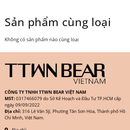
toàn quốc), GHN
Đối tượng áp dụng: Khách hàng đặt
Sản phẩm cùng loại
hàng
ONLINE
trên trang
WEBSITE/
FANPAGE/ZALO/
INSTAGRAM
cửa hàng chính
Không có sản phẩm nào cùng loại
hãng TTWNBEAR
Thời gian nhận hàng: Đối với đơn hàng Online tại
TPHCM, sản phẩm sẽ được giao sớm nhất là 1
ngày sau khi đặt.
CÔNG TY TNHH TTWN BEAR VIỆT NAM
MST:
0317466079 do Sở Kế Hoạch và Đầu Tư TP.HCM cấp
ngày 09/09/2022
Địa chỉ:
316 Lê Văn Sỹ, Phường Tân Sơn Hòa, Thành phố Hồ
Chí Minh, Việt Nam.
Địa chỉ: