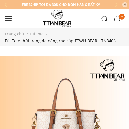
FREESHIP TỐI ĐA 30K CHO ĐƠN HÀNG BẤT KỲ
0
Trang chủ
/
Túi tote
/
Túi Tote thời trang đa năng cao cấp TTWN BEAR - TN3466