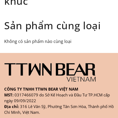
khúc
tác uy tín như giaohangtietkiem.vn ( giao hàng
toàn quốc), GHN
Đối tượng áp dụng: Khách hàng đặt
Sản phẩm cùng loại
hàng
ONLINE
trên trang
WEBSITE/
FANPAGE/ZALO/
INSTAGRAM
cửa hàng chính
Không có sản phẩm nào cùng loại
hãng TTWNBEAR
Thời gian nhận hàng: Đối với đơn hàng Online tại
TPHCM, sản phẩm sẽ được giao sớm nhất là 1
ngày sau khi đặt.
CÔNG TY TNHH TTWN BEAR VIỆT NAM
MST:
0317466079 do Sở Kế Hoạch và Đầu Tư TP.HCM cấp
ngày 09/09/2022
Địa chỉ:
316 Lê Văn Sỹ, Phường Tân Sơn Hòa, Thành phố Hồ
Chí Minh, Việt Nam.