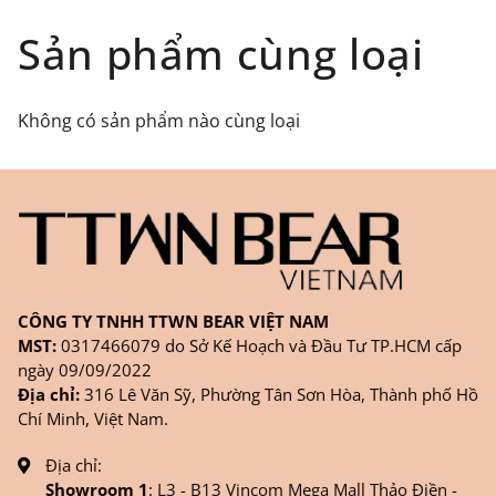
Đối tượng áp dụng: Khách hàng đặt
Sản phẩm cùng loại
hàng
ONLINE
trên trang
WEBSITE/
FANPAGE/ZALO/
INSTAGRAM
cửa hàng chính
Không có sản phẩm nào cùng loại
hãng TTWNBEAR
Thời gian nhận hàng: Đối với đơn hàng Online tại
TPHCM, sản phẩm sẽ được giao sớm nhất là 1
ngày sau khi đặt.
CÔNG TY TNHH TTWN BEAR VIỆT NAM
MST:
0317466079 do Sở Kế Hoạch và Đầu Tư TP.HCM cấp
ngày 09/09/2022
Địa chỉ:
316 Lê Văn Sỹ, Phường Tân Sơn Hòa, Thành phố Hồ
Chí Minh, Việt Nam.
Địa chỉ:
Showroom 1
: L3 - B13 Vincom Mega Mall Thảo Điền -