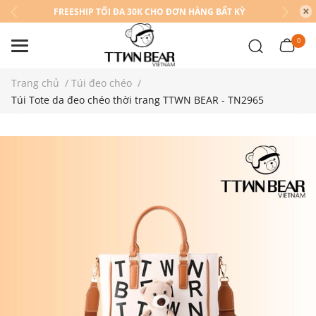
FREESHIP TỐI ĐA 30K CHO ĐƠN HÀNG BẤT KỲ
0
Trang chủ
/
Túi đeo chéo
/
Túi Tote da đeo chéo thời trang TTWN BEAR - TN2965