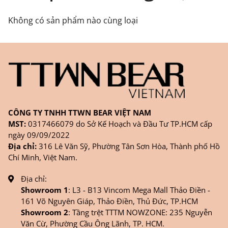
FANPAGE/ZALO/
INSTAGRAM
cửa hàng chính
Không có sản phẩm nào cùng loại
hãng TTWNBEAR
Thời gian nhận hàng: Đối với đơn hàng Online tại
TPHCM, sản phẩm sẽ được giao sớm nhất là 1
ngày sau khi đặt.
CÔNG TY TNHH TTWN BEAR VIỆT NAM
MST:
0317466079 do Sở Kế Hoạch và Đầu Tư TP.HCM cấp
ngày 09/09/2022
Địa chỉ:
316 Lê Văn Sỹ, Phường Tân Sơn Hòa, Thành phố Hồ
Chí Minh, Việt Nam.
Địa chỉ:
Showroom 1
: L3 - B13 Vincom Mega Mall Thảo Điền -
161 Võ Nguyên Giáp, Thảo Điền, Thủ Đức, TP.HCM
Showroom 2
: Tầng trệt TTTM NOWZONE: 235 Nguyễn
Văn Cừ, Phường Cầu Ông Lãnh, TP. HCM.