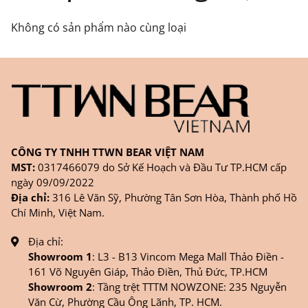
FANPAGE/ZALO/
INSTAGRAM
cửa hàng chính
Không có sản phẩm nào cùng loại
hãng TTWNBEAR
Thời gian nhận hàng: Đối với đơn hàng Online tại
TPHCM, sản phẩm sẽ được giao sớm nhất là 1
ngày sau khi đặt.
CÔNG TY TNHH TTWN BEAR VIỆT NAM
MST:
0317466079 do Sở Kế Hoạch và Đầu Tư TP.HCM cấp
ngày 09/09/2022
Địa chỉ:
316 Lê Văn Sỹ, Phường Tân Sơn Hòa, Thành phố Hồ
Chí Minh, Việt Nam.
Địa chỉ:
Showroom 1
: L3 - B13 Vincom Mega Mall Thảo Điền -
161 Võ Nguyên Giáp, Thảo Điền, Thủ Đức, TP.HCM
Showroom 2
: Tầng trệt TTTM NOWZONE: 235 Nguyễn
Văn Cừ, Phường Cầu Ông Lãnh, TP. HCM.