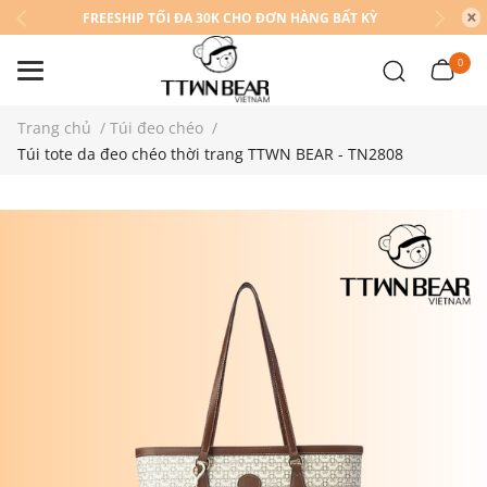
FREESHIP TỐI ĐA 30K CHO ĐƠN HÀNG BẤT KỲ
0
Trang chủ
/
Túi đeo chéo
/
Túi tote da đeo chéo thời trang TTWN BEAR - TN2808