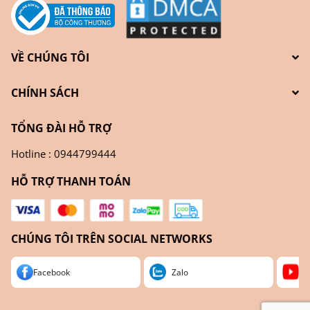
VỀ CHÚNG TÔI
CHÍNH SÁCH
TỔNG ĐÀI HỖ TRỢ
Hotline : 0944799444
HỖ TRỢ THANH TOÁN
CHÚNG TÔI TRÊN SOCIAL NETWORKS
Facebook
Zalo
Yo