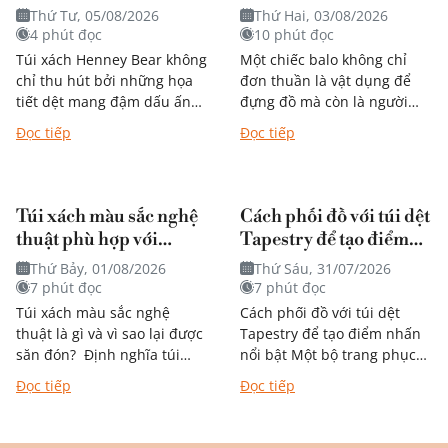
tiết mang đậm dấu ấn
bạn nên biết trước khi
Thứ Tư, 05/08/2026
Thứ Hai, 03/08/2026
nghệ thuật?
quyết định mua
4 phút đọc
10 phút đọc
Túi xách Henney Bear không
Một chiếc balo không chỉ
chỉ thu hút bởi những họa
đơn thuần là vật dụng để
tiết dệt mang đậm dấu ấn
đựng đồ mà còn là người
nghệ thuật mà còn dễ dàng
bạn đồng hành trong từng
Đọc tiếp
Đọc tiếp
kết hợp với...
chặng đường học tập,...
Túi xách màu sắc nghệ
Cách phối đồ với túi dệt
thuật phù hợp với
Tapestry để tạo điểm
phong cách nào?
nhấn nổi bật
Thứ Bảy, 01/08/2026
Thứ Sáu, 31/07/2026
7 phút đọc
7 phút đọc
Túi xách màu sắc nghệ
Cách phối đồ với túi dệt
thuật là gì và vì sao lại được
Tapestry để tạo điểm nhấn
săn đón? Định nghĩa túi
nổi bật Một bộ trang phục
xách mang phong cách
đẹp không chỉ đến từ quần
Đọc tiếp
Đọc tiếp
nghệ thuật Khác với túi
áo mà còn được...
đơn...