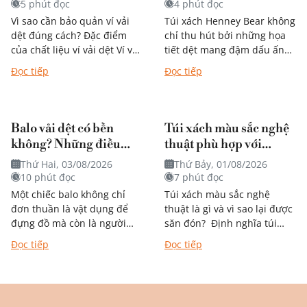
nghệ thuật?
5 phút đọc
4 phút đọc
Vì sao cần bảo quản ví vải
Túi xách Henney Bear không
dệt đúng cách? Đặc điểm
chỉ thu hút bởi những họa
của chất liệu ví vải dệt Ví vải
tiết dệt mang đậm dấu ấn
dệt được nhiều người yêu
nghệ thuật mà còn dễ dàng
Đọc tiếp
Đọc tiếp
thích nhờ thiết...
kết hợp với...
Balo vải dệt có bền
Túi xách màu sắc nghệ
không? Những điều
thuật phù hợp với
bạn nên biết trước khi
phong cách nào?
Thứ Hai, 03/08/2026
Thứ Bảy, 01/08/2026
quyết định mua
10 phút đọc
7 phút đọc
Một chiếc balo không chỉ
Túi xách màu sắc nghệ
đơn thuần là vật dụng để
thuật là gì và vì sao lại được
đựng đồ mà còn là người
săn đón? Định nghĩa túi
bạn đồng hành trong từng
xách mang phong cách
Đọc tiếp
Đọc tiếp
chặng đường học tập,...
nghệ thuật Khác với túi
đơn...