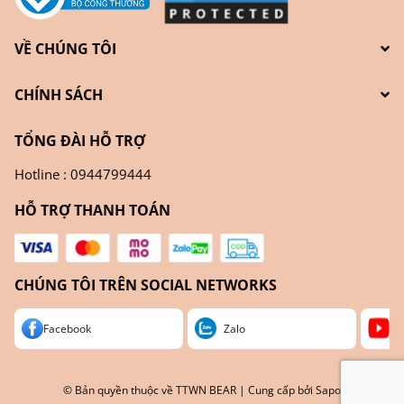
VỀ CHÚNG TÔI
CHÍNH SÁCH
TỔNG ĐÀI HỖ TRỢ
Hotline : 0944799444
HỖ TRỢ THANH TOÁN
CHÚNG TÔI TRÊN SOCIAL NETWORKS
Facebook
Zalo
Yo
© Bản quyền thuộc về
TTWN BEAR
| Cung cấp bởi
Sapo