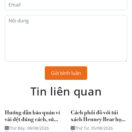
Gửi bình luận
Tin liên quan
Hướng dẫn bảo quản ví
Cách phối đồ với túi
vải dệt đúng cách, sử
xách Henney Bear họa
dụng bền theo thời gian
tiết mang đậm dấu ấn
Thứ Bảy, 08/08/2026
Thứ Tư, 05/08/2026