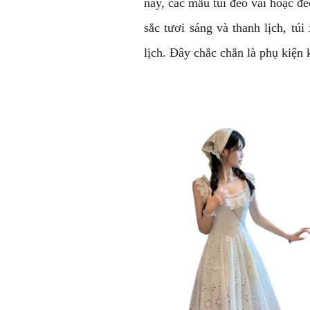
này, các mẫu túi đeo vai hoặc đ
sắc tươi sáng và thanh lịch, tú
lịch. Đây chắc chắn là phụ kiện 