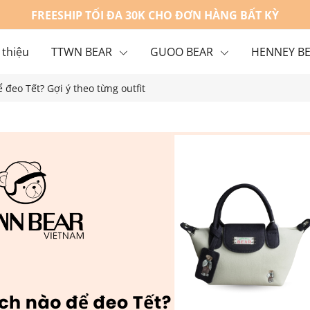
FREESHIP TỐI ĐA 30K CHO ĐƠN HÀNG BẤT KỲ
 thiệu
TTWN BEAR
GUOO BEAR
HENNEY B
 đeo Tết? Gợi ý theo từng outfit
g
Liên hệ