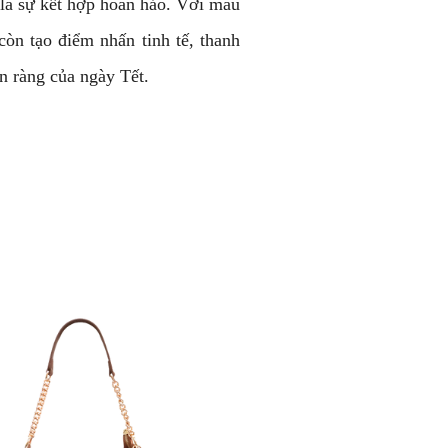
là sự kết hợp hoàn hảo. Với màu
òn tạo điểm nhấn tinh tế, thanh
ộn ràng của ngày Tết.