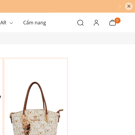
×
0
EAR
Cẩm nang