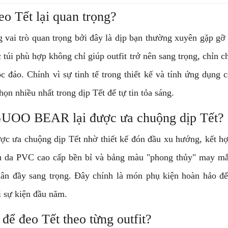
eo Tết lại quan trọng?
g vai trò quan trọng bởi đây là dịp bạn thường xuyên gặp gỡ
 túi phù hợp không chỉ giúp outfit trở nên sang trọng, chỉn
 đáo. Chính vì sự tinh tế trong thiết kế và tính ứng dụng c
họn nhiều nhất trong dịp Tết để tự tin tỏa sáng.
GUOO BEAR lại được ưa chuộng dịp Tết?
c ưa chuộng dịp Tết nhờ thiết kế đón đầu xu hướng, kết hợp
iệu da PVC cao cấp bền bỉ và bảng màu "phong thủy" may mắ
xuân đầy sang trọng. Đây chính là món phụ kiện hoàn hảo 
i sự kiện đầu năm.
để đeo Tết theo từng outfit?