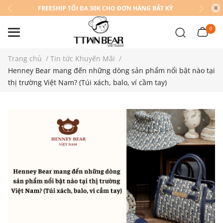
FREESHIP TỐI ĐA 30K CHO ĐƠN HÀNG BẤT KỲ
0
Trang chủ
/
Tin tức Khuyến Mãi
/
Henney Bear mang đến những dòng sản phẩm nổi bật nào tại
thị trường Việt Nam? (Túi xách, balo, ví cầm tay)