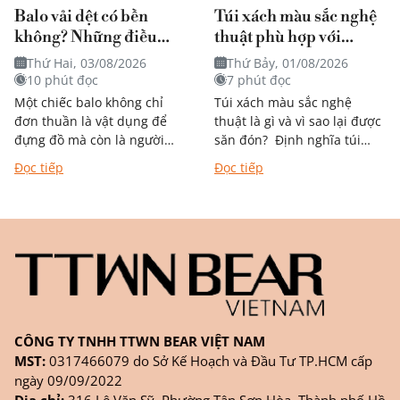
Balo vải dệt có bền
Túi xách màu sắc nghệ
không? Những điều
thuật phù hợp với
bạn nên biết trước khi
phong cách nào?
Thứ Hai, 03/08/2026
Thứ Bảy, 01/08/2026
quyết định mua
10 phút đọc
7 phút đọc
Một chiếc balo không chỉ
Túi xách màu sắc nghệ
đơn thuần là vật dụng để
thuật là gì và vì sao lại được
đựng đồ mà còn là người
săn đón? Định nghĩa túi
bạn đồng hành trong từng
xách mang phong cách
Đọc tiếp
Đọc tiếp
chặng đường học tập,...
nghệ thuật Khác với túi
đơn...
CÔNG TY TNHH TTWN BEAR VIỆT NAM
MST:
0317466079 do Sở Kế Hoạch và Đầu Tư TP.HCM cấp
ngày 09/09/2022
Địa chỉ:
316 Lê Văn Sỹ, Phường Tân Sơn Hòa, Thành phố Hồ