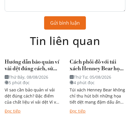
Gửi bình luận
Tin liên quan
Hướng dẫn bảo quản ví
Cách phối đồ với túi
vải dệt đúng cách, sử
xách Henney Bear họa
dụng bền theo thời gian
tiết mang đậm dấu ấn
Thứ Bảy, 08/08/2026
Thứ Tư, 05/08/2026
nghệ thuật?
5 phút đọc
4 phút đọc
Vì sao cần bảo quản ví vải
Túi xách Henney Bear không
dệt đúng cách? Đặc điểm
chỉ thu hút bởi những họa
của chất liệu ví vải dệt Ví vải
tiết dệt mang đậm dấu ấn
dệt được nhiều người yêu
nghệ thuật mà còn dễ dàng
Đọc tiếp
Đọc tiếp
thích nhờ thiết...
kết hợp với...