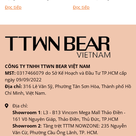
bạn đồng hành trong từng
xách mang phong cách
Đọc tiếp
Đọc tiếp
chặng đường học tập,...
nghệ thuật Khác với túi
đơn...
CÔNG TY TNHH TTWN BEAR VIỆT NAM
MST:
0317466079 do Sở Kế Hoạch và Đầu Tư TP.HCM cấp
ngày 09/09/2022
Địa chỉ:
316 Lê Văn Sỹ, Phường Tân Sơn Hòa, Thành phố Hồ
Chí Minh, Việt Nam.
Địa chỉ:
Showroom 1
: L3 - B13 Vincom Mega Mall Thảo Điền -
161 Võ Nguyên Giáp, Thảo Điền, Thủ Đức, TP.HCM
Showroom 2
: Tầng trệt TTTM NOWZONE: 235 Nguyễn
Văn Cừ, Phường Cầu Ông Lãnh, TP. HCM.