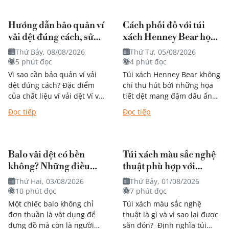
Hướng dẫn bảo quản ví
Cách phối đồ với túi
vải dệt đúng cách, sử
xách Henney Bear họa
dụng bền theo thời gian
tiết mang đậm dấu ấn
Thứ Bảy, 08/08/2026
Thứ Tư, 05/08/2026
nghệ thuật?
5 phút đọc
4 phút đọc
Vì sao cần bảo quản ví vải
Túi xách Henney Bear không
dệt đúng cách? Đặc điểm
chỉ thu hút bởi những họa
của chất liệu ví vải dệt Ví vải
tiết dệt mang đậm dấu ấn
dệt được nhiều người yêu
nghệ thuật mà còn dễ dàng
Đọc tiếp
Đọc tiếp
thích nhờ thiết...
kết hợp với...
Balo vải dệt có bền
Túi xách màu sắc nghệ
không? Những điều
thuật phù hợp với
bạn nên biết trước khi
phong cách nào?
Thứ Hai, 03/08/2026
Thứ Bảy, 01/08/2026
quyết định mua
10 phút đọc
7 phút đọc
Một chiếc balo không chỉ
Túi xách màu sắc nghệ
đơn thuần là vật dụng để
thuật là gì và vì sao lại được
đựng đồ mà còn là người
săn đón? Định nghĩa túi