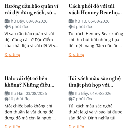
Hướng dẫn bảo quản ví
Cách phối đồ với túi
vải dệt đúng cách, sử
xách Henney Bear họa
dụng bền theo thời gian
tiết mang đậm dấu ấn
Thứ Bảy, 08/08/2026
Thứ Tư, 05/08/2026
nghệ thuật?
5 phút đọc
4 phút đọc
Vì sao cần bảo quản ví vải
Túi xách Henney Bear không
dệt đúng cách? Đặc điểm
chỉ thu hút bởi những họa
của chất liệu ví vải dệt Ví vải
tiết dệt mang đậm dấu ấn
dệt được nhiều người yêu
nghệ thuật mà còn dễ dàng
Đọc tiếp
Đọc tiếp
thích nhờ thiết...
kết hợp với...
Balo vải dệt có bền
Túi xách màu sắc nghệ
không? Những điều
thuật phù hợp với
bạn nên biết trước khi
phong cách nào?
Thứ Hai, 03/08/2026
Thứ Bảy, 01/08/2026
quyết định mua
10 phút đọc
7 phút đọc
Một chiếc balo không chỉ
Túi xách màu sắc nghệ
đơn thuần là vật dụng để
thuật là gì và vì sao lại được
đựng đồ mà còn là người
săn đón? Định nghĩa túi
bạn đồng hành trong từng
xách mang phong cách
Đọc tiếp
Đọc tiếp