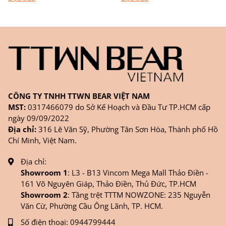
chặng đường học tập,...
nghệ thuật Khác với túi
đơn...
CÔNG TY TNHH TTWN BEAR VIỆT NAM
MST:
0317466079 do Sở Kế Hoạch và Đầu Tư TP.HCM cấp
ngày 09/09/2022
Địa chỉ:
316 Lê Văn Sỹ, Phường Tân Sơn Hòa, Thành phố Hồ
Chí Minh, Việt Nam.
Địa chỉ:
Showroom 1
: L3 - B13 Vincom Mega Mall Thảo Điền -
161 Võ Nguyên Giáp, Thảo Điền, Thủ Đức, TP.HCM
Showroom 2
: Tầng trệt TTTM NOWZONE: 235 Nguyễn
Văn Cừ, Phường Cầu Ông Lãnh, TP. HCM.
Số điện thoại:
0944799444