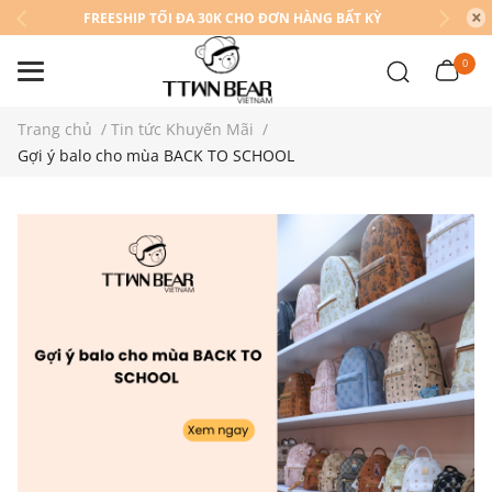
FREESHIP TỐI ĐA 30K CHO ĐƠN HÀNG BẤT KỲ
0
Trang chủ
/
Tin tức Khuyến Mãi
/
Gợi ý balo cho mùa BACK TO SCHOOL