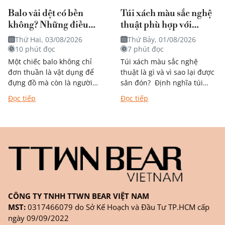
Balo vải dệt có bền
Túi xách màu sắc nghệ
không? Những điều
thuật phù hợp với
bạn nên biết trước khi
phong cách nào?
Thứ Hai, 03/08/2026
Thứ Bảy, 01/08/2026
quyết định mua
10 phút đọc
7 phút đọc
Một chiếc balo không chỉ
Túi xách màu sắc nghệ
đơn thuần là vật dụng để
thuật là gì và vì sao lại được
đựng đồ mà còn là người
săn đón? Định nghĩa túi
bạn đồng hành trong từng
xách mang phong cách
Đọc tiếp
Đọc tiếp
chặng đường học tập,...
nghệ thuật Khác với túi
đơn...
CÔNG TY TNHH TTWN BEAR VIỆT NAM
MST:
0317466079 do Sở Kế Hoạch và Đầu Tư TP.HCM cấp
ngày 09/09/2022