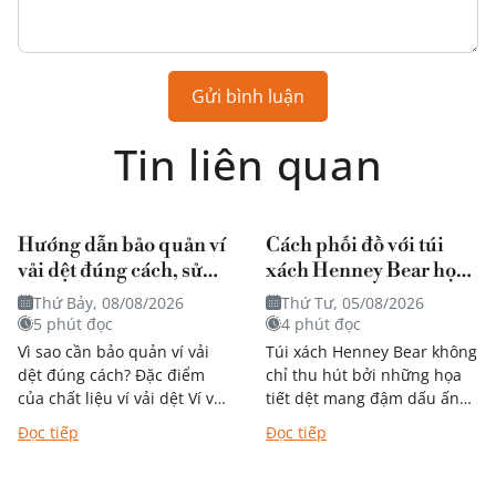
Gửi bình luận
Tin liên quan
Hướng dẫn bảo quản ví
Cách phối đồ với túi
vải dệt đúng cách, sử
xách Henney Bear họa
dụng bền theo thời gian
tiết mang đậm dấu ấn
Thứ Bảy, 08/08/2026
Thứ Tư, 05/08/2026
nghệ thuật?
5 phút đọc
4 phút đọc
Vì sao cần bảo quản ví vải
Túi xách Henney Bear không
dệt đúng cách? Đặc điểm
chỉ thu hút bởi những họa
của chất liệu ví vải dệt Ví vải
tiết dệt mang đậm dấu ấn
dệt được nhiều người yêu
nghệ thuật mà còn dễ dàng
Đọc tiếp
Đọc tiếp
thích nhờ thiết...
kết hợp với...