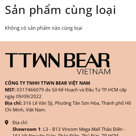
Đối tượng áp dụng: Khách hàng đặt
Sản phẩm cùng loại
hàng
ONLINE
trên trang
WEBSITE/
FANPAGE/ZALO/
INSTAGRAM
cửa hàng chính
Không có sản phẩm nào cùng loại
hãng TTWNBEAR
Thời gian nhận hàng: Đối với đơn hàng Online tại
TPHCM, sản phẩm sẽ được giao sớm nhất là 1
ngày sau khi đặt.
CÔNG TY TNHH TTWN BEAR VIỆT NAM
MST:
0317466079 do Sở Kế Hoạch và Đầu Tư TP.HCM cấp
ngày 09/09/2022
Địa chỉ:
316 Lê Văn Sỹ, Phường Tân Sơn Hòa, Thành phố Hồ
Chí Minh, Việt Nam.
Địa chỉ:
Showroom 1
: L3 - B13 Vincom Mega Mall Thảo Điền -
161 Võ Nguyên Giáp, Thảo Điền, Thủ Đức, TP.HCM