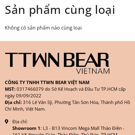
Đối tượng áp dụng: Khách hàng đặt
Sản phẩm cùng loại
hàng
ONLINE
trên trang
WEBSITE/
FANPAGE/ZALO/
INSTAGRAM
cửa hàng chính
Không có sản phẩm nào cùng loại
hãng TTWNBEAR
Thời gian nhận hàng: Đối với đơn hàng Online tại
TPHCM, sản phẩm sẽ được giao sớm nhất là 1
ngày sau khi đặt.
CÔNG TY TNHH TTWN BEAR VIỆT NAM
MST:
0317466079 do Sở Kế Hoạch và Đầu Tư TP.HCM cấp
ngày 09/09/2022
Địa chỉ:
316 Lê Văn Sỹ, Phường Tân Sơn Hòa, Thành phố Hồ
Chí Minh, Việt Nam.
Địa chỉ:
Showroom 1
: L3 - B13 Vincom Mega Mall Thảo Điền -
161 Võ Nguyên Giáp, Thảo Điền, Thủ Đức, TP.HCM