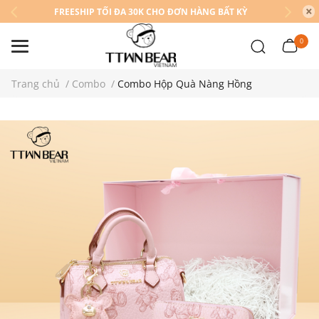
FREESHIP TỐI ĐA 30K CHO ĐƠN HÀNG BẤT KỲ
0
Trang chủ
/
Combo
/
Combo Hộp Quà Nàng Hồng