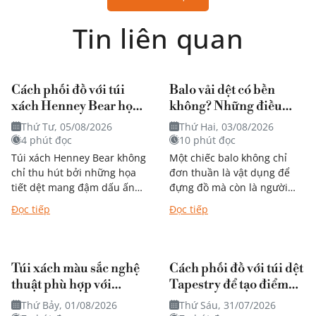
Tin liên quan
Cách phối đồ với túi
Balo vải dệt có bền
xách Henney Bear họa
không? Những điều
tiết mang đậm dấu ấn
bạn nên biết trước khi
Thứ Tư, 05/08/2026
Thứ Hai, 03/08/2026
nghệ thuật?
quyết định mua
4 phút đọc
10 phút đọc
Túi xách Henney Bear không
Một chiếc balo không chỉ
chỉ thu hút bởi những họa
đơn thuần là vật dụng để
tiết dệt mang đậm dấu ấn
đựng đồ mà còn là người
nghệ thuật mà còn dễ dàng
bạn đồng hành trong từng
Đọc tiếp
Đọc tiếp
kết hợp với...
chặng đường học tập,...
Túi xách màu sắc nghệ
Cách phối đồ với túi dệt
thuật phù hợp với
Tapestry để tạo điểm
phong cách nào?
nhấn nổi bật
Thứ Bảy, 01/08/2026
Thứ Sáu, 31/07/2026