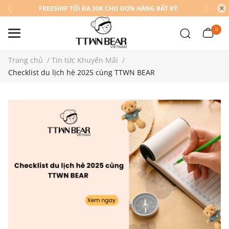
FREESHIP TỐI ĐA 30K CHO ĐƠN HÀNG BẤT KỲ
0
Trang chủ
/
Tin tức Khuyến Mãi
/
Checklist du lịch hè 2025 cùng TTWN BEAR