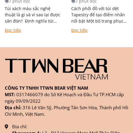
7 phút đọc
7 phút đọc
Túi xách màu sắc nghệ
Cách phối đồ với túi dệt
thuật là gì và vì sao lại được
Tapestry để tạo điểm nhấn
săn đón? Định nghĩa túi
nổi bật Một bộ trang phục
xách mang phong cách
đẹp không chỉ đến từ quần
Đọc tiếp
Đọc tiếp
nghệ thuật Khác với túi
áo mà còn được...
đơn...
CÔNG TY TNHH TTWN BEAR VIỆT NAM
MST:
0317466079 do Sở Kế Hoạch và Đầu Tư TP.HCM cấp
ngày 09/09/2022
Địa chỉ:
316 Lê Văn Sỹ, Phường Tân Sơn Hòa, Thành phố Hồ
Chí Minh, Việt Nam.
Địa chỉ:
Showroom 1
: L3 - B13 Vincom Mega Mall Thảo Điền -