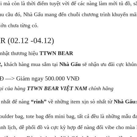
i mà còn là thời điểm tuyệt vời để các nàng làm mới tủ đồ, 
hu cầu đó, Nhà Gấu mang đến chuỗi chương trình khuyến mãi
lớn chưa từng có.
 (02.12 -04.12)
 nhật thương hiệu
TTWN BEAR
2,
khách hàng mua sắm tại
Nhà Gấu
sẽ nhận ưu đãi cực khủn
NĐ —> Giảm ngay 500.000 VNĐ
ại của hàng
TTWN BEAR VIỆT NAM
chính hãng
i nhất để nàng
“rinh”
về những item xịn sò nhất từ
Nhà Gấu:
ulder bag, tote bag đến mini bag, tất cả đều là những mẫu đ
nh lịch, dễ phối đồ và cực kỳ hợp để nàng đổi vibe cho mùa 