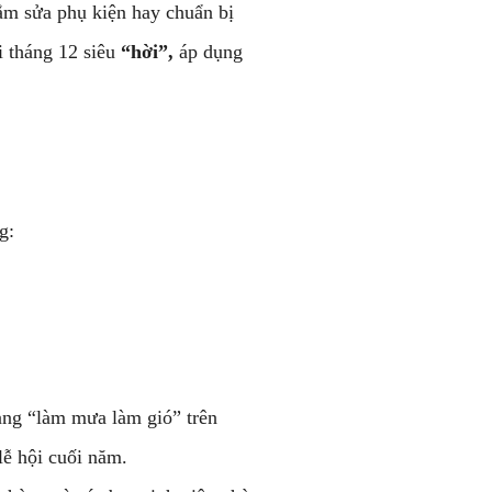
sắm sửa phụ kiện hay chuẩn bị
 tháng 12 siêu
“hời”,
áp dụng
g:
ang “làm mưa làm gió” trên
lễ hội cuối năm.