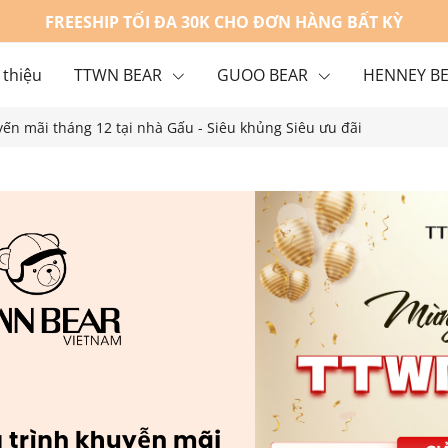
FREESHIP TỐI ĐA 30K CHO ĐƠN HÀNG BẤT KỲ
 thiệu
TTWN BEAR
GUOO BEAR
HENNEY B
ến mãi tháng 12 tại nhà Gấu - Siêu khủng Siêu ưu đãi
g
Liên hệ