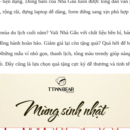
– tiện dụng. Dòng balo của Nhà Gấu luôn được lòng dân văn 
dy, rộng rãi, đựng laptop dễ dàng, form đứng sang xịn phù hợp 
mùa du lịch cuối năm? Vali Nhà Gấu với chất liệu bền bỉ, b
đồng hành hoàn hảo. Giảm giá lại còn tặng quà? Quá hời để b
hững mẫu ví nhỏ gọn, thanh lịch, tông màu trendy giúp nàng l
hò. Đây cũng là lựa chọn quà tặng cực kỳ dễ thương và tinh tế