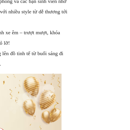
phòng và các bạn sinh viên nhờ
với nhiều style từ dễ thương tới
ánh xe êm – trượt mượt, khóa
ỏ lỡ!
ên đồ tinh tế từ buổi sáng đi
.