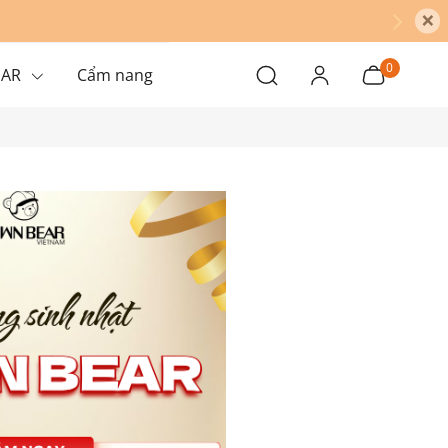
×
0
EAR
Cẩm nang