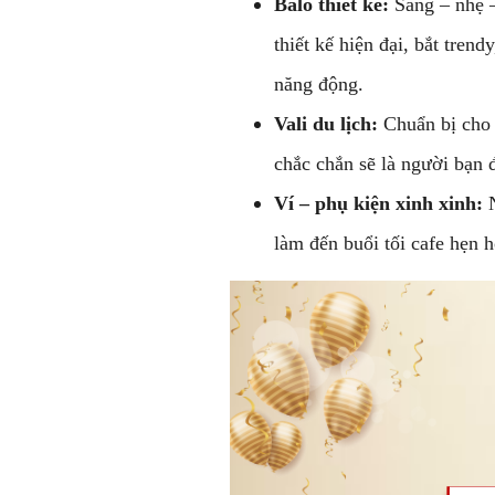
Balo thiết kế:
Sang – nhẹ 
thiết kế hiện đại, bắt tren
năng động.
Vali du lịch:
Chuẩn bị cho 
chắc chắn sẽ là người bạn 
Ví – phụ kiện xinh xinh:
N
làm đến buổi tối cafe hẹn 